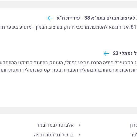
ב מבנים בתמ"א 38 - עיריית ת"א
38
נפתלי 23
ות השונות המעורבות בתהליך העבודה בפרויקט ואת תהליך התפתחותו 
רון
אלברטו גבסו ובניו
יר
בן שלום יזמות ובניה