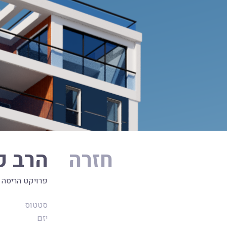
חזרה
הרב ק
פרויקט הריסה 
סטטוס
יזם